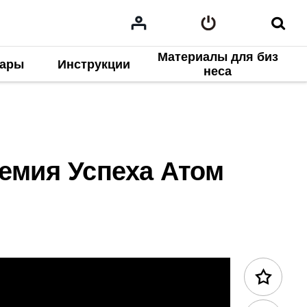
Материалы для биз
нары
Инструкции
2025
Предыдущее содержание
неса
демия Успеха Атом