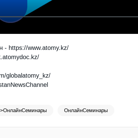
н -
https://www.atomy.kz/
k.atomydoc.kz/
om/globalatomy_kz/
hstanNewsChannel
>ОнлайнСеминары
ОнлайнСеминары