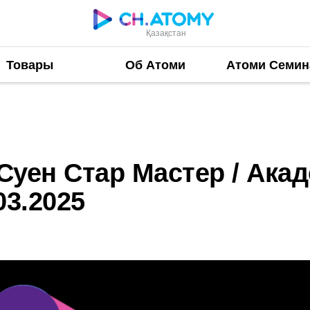
Қазақстан
Товары
Об Атоми
Атоми Семи
Мастер / Академия Успеха Атоми в Шымкенте 02.03.
 Суен Стар Мастер / Ака
03.2025