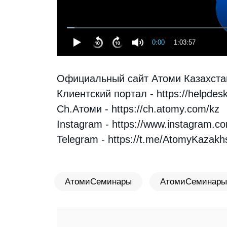
0:00
1:03:57
Официальный сайт Атоми Казахста
Клиентский портал -
https://helpdes
Ch.Атоми -
https://ch.atomy.com/kz
Instagram -
https://www.instagram.c
Telegram - https://t.me/AtomyKazak
АтомиСеминары
АтомиСеминары