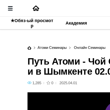
★Обяз-ый просмот
Академия
Следующее содержание
Путь Атоми - Чой Суен Стар 
р
Атоми Семинары
Онлайн Семинары
Путь Атоми - Чой
и в Шымкенте 02.
1,285
0
2025.04.01