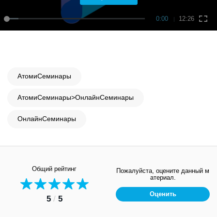
0:00
12:26
АтомиСеминары
АтомиСеминары>ОнлайнСеминары
ОнлайнСеминары
Общий рейтинг
Пожалуйста, оцените данный м
атериал.
Оценить
5
/
5