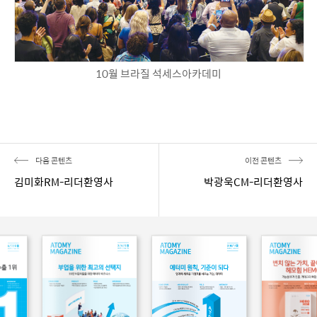
10월 브라질 석세스아카데미
다음 콘텐츠
이전 콘텐츠
김미화RM-리더환영사
박광욱CM-리더환영사