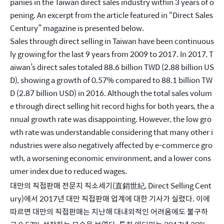
panies in the Taiwan direct sales industry within 3 years of o
pening. An excerpt from the article featured in “Direct Sales 
Century” magazine is presented below.
Sales through direct selling in Taiwan have been continuous
ly growing for the last 9 years from 2009 to 2017. In 2017, T
aiwan’s direct sales totaled 88.6 billion TWD (2.88 billion US
D), showing a growth of 0.57% compared to 88.1 billion TW
D (2.87 billion USD) in 2016. Although the total sales volum
e through direct selling hit record highs for both years, the a
nnual growth rate was disappointing. However, the low gro
wth rate was understandable considering that many other i
ndustries were also negatively affected by e-commerce gro
wth, a worsening economic environment, and a lower cons
umer index due to reduced wages.
대만의 직접판매 전문지 직소세기(直銷世紀, Direct Selling Cent
ury)에서 2017년 대만 직접판매 업계에 대한 기사가 실렸다. 이에 
따르면 대만의 직접판매는 지난해 대내외적인 어려움에도 불구하