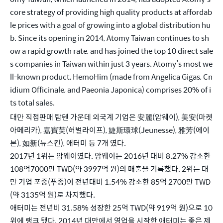
core strategy of providing high quality products at affordab
le prices with a goal of growing into a global distribution hu
b. Since its opening in 2014, Atomy Taiwan continues to sh
ow a rapid growth rate, and has joined the top 10 direct sale
s companies in Taiwan within just 3 years. Atomy’s most we
ll-known product, HemoHim (made from Angelica Gigas, Cn
idium Officinale, and Paeonia Japonica) comprises 20% of i
ts total sales.
대만 직접판매 탑텐 가운데 외국계 기업은 安麗(암웨이), 美安(마켓 
아메리카), 嘉寶芙(허벌라이프), 婕斯環球(Jeunesse), 雅芳(에이
본), 如新(뉴스킨), 애터미 등 7개 였다.
2017년 1위는 암웨이였다. 암웨이는 2016년 대비 8.27% 감소한 
108억7000만 TWD(약 3997억 원)의 매출을 기록했다. 2위는 대
만 기업 포중(푸종)이 전년대비 1.54% 감소한 85억 2700만 TWD
(약 3135억 원)로 차지했다.
애터미는 전년비 31.58% 성장한 25억 TWD(약 919억 원)으로 10
위에 랭크 됐다. 2014년 대만에서 영업을 시작한 애터미는 좋은 제