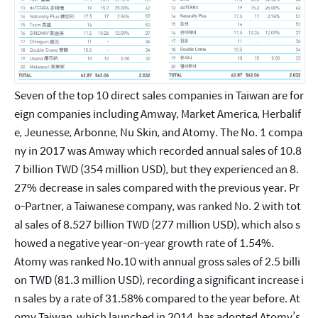
Seven of the top 10 direct sales companies in Taiwan are for
eign companies including Amway, Market America, Herbalif
e, Jeunesse, Arbonne, Nu Skin, and Atomy. The No. 1 compa
ny in 2017 was Amway which recorded annual sales of 10.8
7 billion TWD (354 million USD), but they experienced an 8.
27% decrease in sales compared with the previous year. Pr
o-Partner, a Taiwanese company, was ranked No. 2 with tot
al sales of 8.527 billion TWD (277 million USD), which also s
howed a negative year-on-year growth rate of 1.54%.
Atomy was ranked No.10 with annual gross sales of 2.5 billi
on TWD (81.3 million USD), recording a significant increase i
n sales by a rate of 31.58% compared to the year before. At
omy Taiwan, which launched in 2014, has adopted Atomy’s 