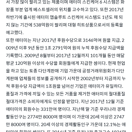
서 가장 많이 팔리고 있는 제품이며 애터미 스킨케어 6 시스템은 화
장품 부분 업계 베스트셀러의 위치를 고수하고 있다. 또한 2017년 
하반기에 출시된 애터미 앱솔루트 스킨케어 시스템도 1년도 채 되
지 않는 기간에 538억원이 팔리며 대형 히트상품으로서의 등록을 
예고했다.
또한 애터미는 지난 2017년 후원수당으로 3146억여 원을 지급, 2
009년 이후 9년 동안 1조 2791억여 원의 누적 후원수당 지급액을 
기록했다. 2009년 8월부터 2017년 12월까지 101개월 동안 매달 
평균 120억원 이상의 수당을 회원들에게 지급한 셈이다. 현재 현업
을 하고 있는 토종 다단계판매 기업 가운데 공정거래위원회가 다단
계판매 업체들의 정보를 공개하기 시작한 2002년부터 지금까지 누
적 후원수당 지급액이 1조원을 넘어선 기업은 애터미가 유일하다. 
품질과 가격에 끼일 수 있는 모든 거품을 제거한 애터미의 절대품질 
절대가격은 소비자에게도 인정을 받았다. 지난 2017년 12월 기준 
애터미의 회원수는 331만여 명이다. 지난해 말 기준 우리나라 경제
활동인구는 2774만 8000여 명이며 이 가운데 20세 이상은 2747
만 8000여 명이다. 20세 이상의 경제활동인구 가운데 12.1%는 애
터미의 회원인 셈이다. 또 2016년 기준 우리나라 총가구수 1936만