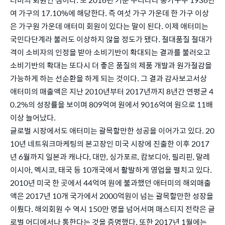
여 가구의 17.10%에 해당한다. 즉 여섯 가구 가운데 한 가구 이상
은 가구원 가운데 애터미 회원이 있다는 말이 된다. 이제 애터미는 
국민다단계라 불러도 이상하지 않을 정도가 됐다. 절대품질 절대가
격이 소비자의 인정을 받아 소비기반이 확대되는 결과를 불러오고 
소비기반의 확대는 또다시 더 좋은 품질의 제품 개발과 원가절감을 
가능하게 하는 선순환을 하게 되는 것이다. 그 결과 감사보고서상 
애터미의 매출액은 지난 2010년부터 2017년까지 8년간 연평균 4
0.2%의 성장률을 보이며 809억여 원에서 9016억여 원으로 11배 
이상 늘어났다.
글로벌 시장에서도 애터미는 괄목할만한 성공을 이어가고 있다. 20
10년 네트워크마케팅의 본고장인 미국 시장에 진출한 이후 2017
년 6월까지 일본과 캐나다, 대만, 싱가포르, 캄보디아, 필리핀, 말레
이시아, 멕시코, 태국 등 10개국에서 활발하게 영업을 펼치고 있다. 
2010년 미국 한 곳에서 44억여 원에 불과했던 애터미의 해외매출
액은 2017년 10개 국가에서 2000억원이 넘는 괄목할만한 성장을 
이뤘다. 해외회원 수 역시 150만 명을 넘어서며 매스티지 전략은 글
로벌 어디에서나 통한다는 것을 증명했다. 또한 2017년 1월에는 