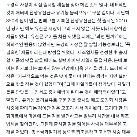
도경희 사장이 직접 출시할 제품을 찾아 헤맨 것도 많다. 대표적인 
것이 애터미 친생유산균과 유기농 올리브유로 구운 김이다. 지난해 
350억 원이 넘는 판매고를 기록한 친생유산균은 첫 출시된 2010
년 당시만 해도 유산균 시장이 그리 크지 않은, 사뭇 미래지향적인 
제품이었다.  유산균 얘기를 처음 꺼냈을 때에는 ‘과연 될까?’ 하는 
회의적인 반응이 많았지만 도경희 사장은 잘 팔릴 가능성보다는 ‘꼭
필요한’ 제품이라는데 방점을 찍었다.  제조업체를 선정한 후 출시
할 제품의 맛을 잡을 때에도 설탕이 아닌 자일리톨을 사용, 눈에 보
이는 원가보다는 보이지 않는 건강에 더욱 신경을 썼다.  도경희 사
장은 “기본적으로 먹는 것은 맛이 좋아야 한다는 생각이지만 설탕
으로 맛을 잡는 것이 싫었다”며 “그때 자일리톨이 생각났다. 자일리
톨은 단맛을 내 면서도 충치예방이 된다는 것이 매력적이었다”고 
말했다.  유기농 올리브유로 구운 김을 출시할 때도 도경희 사장은 
시중에 판매되는 김이란 김은 모조리 사서 먹어봤다.  그러다 한 대
형마트에서 마음에 드는 김을 발견하고는 일부러 시간을 내서 제조
업체를 찾아갔다.  그런데 출시할 김을 먹어본 사람들 대부분은 고
개를 저었다.  맛소금과참기름 등으로 짭조름하고 고소한 시중 대부