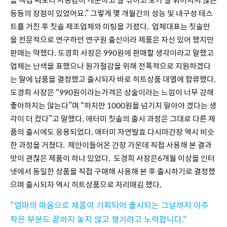
등등의 장점이 있었어요.” 그렇게 몇 개월간의 성능 및 내구성 테스
트를 거친 후 칫솔 제조업체와 미팅을 가졌다.  업체대표는 칫솔만
을 전문적으로 연구하던 연구원 출신이라 제품은 자신 있어 했지만 
판매는 약했다. 도경희 사장은 990원에 판매할 생각이라고 말했고 
업체는 난색을 표했으나 원가절감을 위해 전폭적으로 지원하겠다
는 말에 납품을 결정했고 출시되자 바로 히트상품 대열에 합류했다.  
도경희 사장은 “990원이라는가격은 상술이라는 느낌이 너무 강해 
좋아하지는 않는다”며 “하지만 1000원을 넘기지 말아야 겠다는 생
각이 더 컸다”고 말했다. 애터미 칫솔의 출시 과정은 그대로 다른 제
품의 출시에도 응용되었다. 애터미 자연발효 다시마간장 역시 비슷
한 과정을 거쳤다.  제안이들어온 간장 가운데 직접 사용해 본 결과 
맛이 괜찮은 제품이 하나 있었다.  도경희 사장은6개월 이상을 인터
넷에서 동일한 상품을 직접 구매해 사용해 본 후 출시하기로 결정했
으며 출시되자 역시 히트상품으로 자리매김 했다.
"엄마의 마음으로 제품이 기획되어 출시되는 그날까지 아주
작은 부분도 끝까지 놓지 않고 챙기려고 노력합니다."