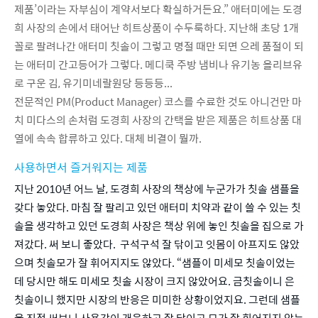
제품’이라는 자부심이 계약서보다 확실하거든요.” 애터미에는 도경
희 사장의 손에서 태어난 히트상품이 수두룩하다. 지난해 초당 1개 
꼴로 팔려나간 애터미 칫솔이 그렇고 명절 때만 되면 으레 품절이 되
는 애터미 간고등어가 그렇다. 메디쿡 주방 냄비나 유기농 올리브유
로 구운 김, 유기미네랄원당 등등등...
전문적인 PM(Product Manager) 코스를 수료한 것도 아니건만 마
치 미다스의 손처럼 도경희 사장의 간택을 받은 제품은 히트상품 대
열에 속속 합류하고 있다. 대체 비결이 뭘까.
사용하면서 즐거워지는 제품
지난 2010년 어느 날, 도경희 사장의 책상에 누군가가 칫솔 샘플을 
갖다 놓았다. 마침 잘 팔리고 있던 애터미 치약과 같이 쓸 수 있는 칫
솔을 생각하고 있던 도경희 사장은 책상 위에 놓인 칫솔을 집으로 가
져갔다. 써 보니 좋았다.  구석구석 잘 닦이고 잇몸이 아프지도 않았
으며 칫솔모가 잘 휘어지지도 않았다. “샘플이 미세모 칫솔이었는
데 당시만 해도 미세모 칫솔 시장이 크지 않았어요. 금칫솔이니 은
칫솔이니 했지만 시장의 반응은 미미한 상황이었지요. 그런데 샘플
을 직접 써보니 사용감이 개운하고 잘 닦이고 모가 잘 휘어지지 않는 