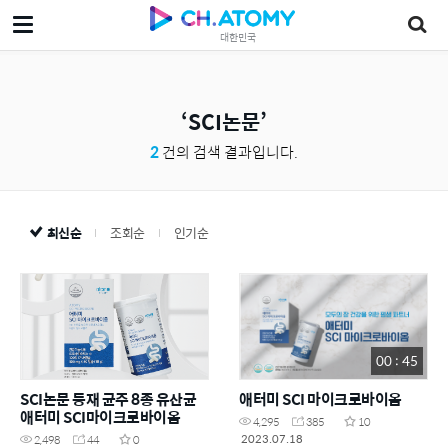
대한민국
SCI논문
2
건의 검색 결과입니다.
최신순
조회순
인기순
00 : 45
SCI논문 등재 균주 8종 유산균
애터미 SCI 마이크로바이옴
애터미 SCI마이크로바이옴
4,295
385
10
2023.07.18
2,498
44
0