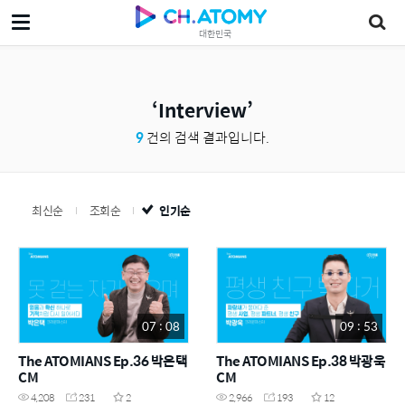
대한민국
Interview
9
건의 검색 결과입니다.
최신순
조회순
인기순
07 : 08
09 : 53
The ATOMIANS Ep.36 박은택
The ATOMIANS Ep.38 박광욱
CM
CM
4,208
231
2
2,966
193
12