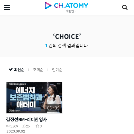
대한민국
CHOICE
1
건의 검색 결과입니다.
최신순
조회순
인기순
05 : 35
김정선RM-리더환영사
1,209
25
0
2023.09.02