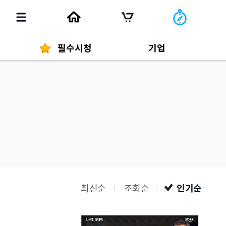
필수시청
기업
경영자 메세지
292
발행물
최신순
조회순
인기순