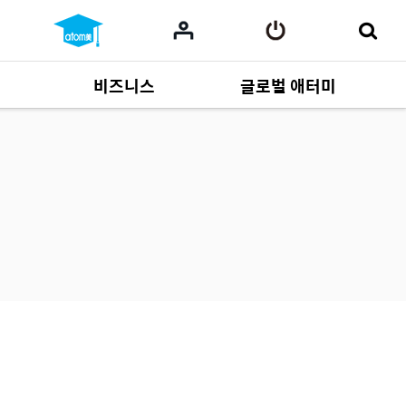
비즈니스
글로벌 애터미
사업 자료
165
Multi-language
551