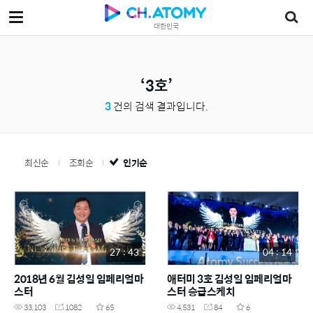
대한민국
3호
3
건의 검색 결과입니다.
최신순
조회순
인기순
27 : 43
04 : 14
2018년 6월 김성일 임페리얼마
애터미 3호 김성일 임페리얼마
스터
스터 승급스케치
33,103
1082
65
4,531
84
6