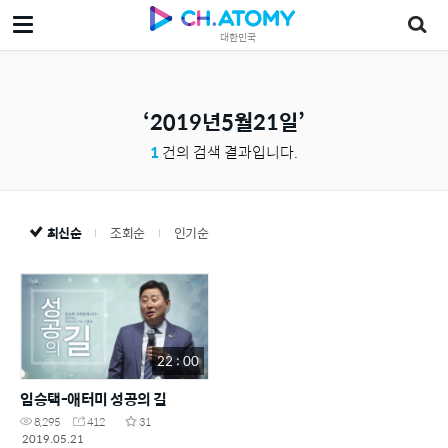
대한민국
2019년5월21일
1
건의 검색 결과입니다.
최신순
조회순
인기순
22 : 00
임승택-애터미 성공의 길
8,295
412
31
2019.05.21