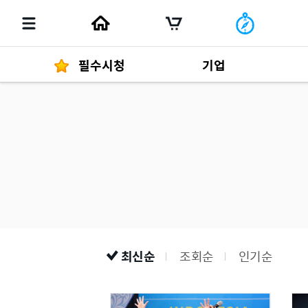
필수시청
기업
경영자 메세지
292
발행물
최신순
조회순
인기순