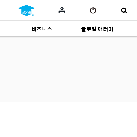
비즈니스
글로벌 애터미
사업 자료
165
Multi-language
551