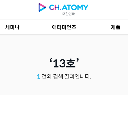
대한민국
세미나
애터미언즈
제품
제품 자료
684
13호
1
건의 검색 결과입니다.