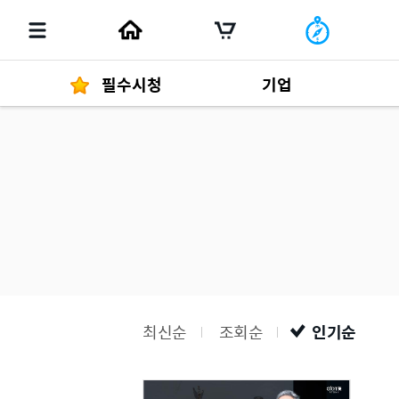
필수시청
기업
경영자 메세지
292
발행물
최신순
조회순
인기순