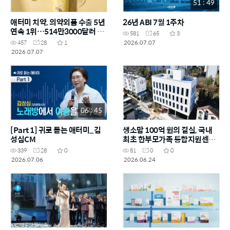
51 : 49
애터미 치약, 의약외품 수출 5년
26년 ABI 7월 1주차
연속 1위…514만3000달러 기
581
65
3
록
2026.07.07
457
28
1
2026.07.07
06 : 45
[Part 1] 귀로 듣는 애터미_김
생소맘 100억 원의 결실, 국내
성심CM
최초 한부모가족 통합지원센터
오픈
339
28
0
81
0
0
2026.07.06
2026.06.24