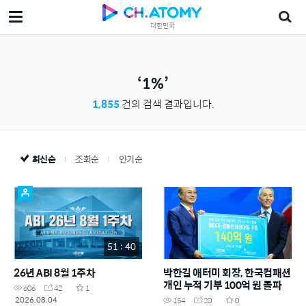
대한민국
1%
1,855
건의 검색 결과입니다.
최신순
조회순
인기순
51 : 40
26년 ABI 8월 1주차
박한길 애터미 회장, 한국컴패션
개인 누적 기부 100억 원 돌파
606
42
1
2026.08.04
154
20
0