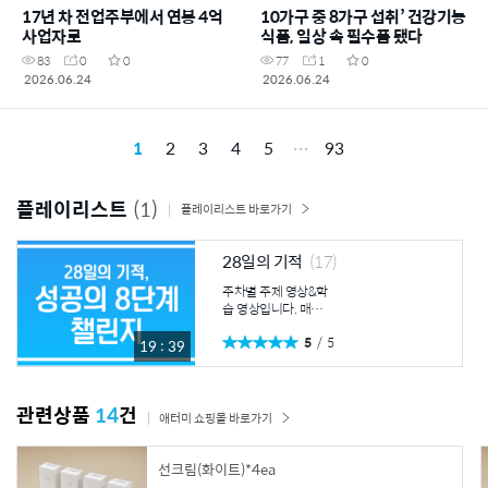
17년 차 전업주부에서 연봉 4억
10가구 중 8가구 섭취’ 건강기능
사업자로
식품, 일상 속 필수품 됐다
83
0
0
77
1
0
2026.06.24
2026.06.24
1
2
3
4
5
93
플레이리스트
(1)
플레이리스트 바로가기
28일의 기적
(17)
주차별 주제 영상&학
습 영상입니다. 매주
시청하시고 내용 요약
5
5
및 느낀점을 나눠보세
19 : 39
요. 1주차 주제영상
① 시대의 흐름, 미래
의 비즈니스 ② 초연
관련상품
14
건
결 시대, 성공의 물결
애터미 쇼핑몰 바로가기
애터미 1주차 학습영
상 ① 제품으로 승부
하고, 지맘의 법칙으
선크림(화이트)*4ea
로 전개하라 ② 백백