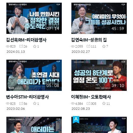
07 : 14
45 : 59
김선옥RM-리더환영사
김연숙IM-성공의 길
823
26
1
2,055
111
7
2024.01.13
2023.02.27
05 : 08
39 : 10
변수아STM-리더환영사
이혜정IM- 오토판매사
825
56
1
4,384
305
11
2023.02.06
2022.08.23