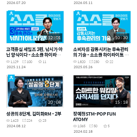
2026.07.20
2026.05.11
12 : 01
10 : 30
고객중심 세일즈 3편, 낚시가 아
소비자를 감동시키는 후속관리
닌 양식이다 - 소소클 하이라이
의 기술 - 소소클 하이라이트 맛
트 맛보기
보기
1,129
100
11
1,820
230
22
2025.11.24
2025.05.26
20 : 08
15 : 18
성공의 8단계, 김미화RM - 2부
장예정STM-POP FUN
ATOMY
1,623
224
23
2024.08.12
1,065
50
5
2024.02.18