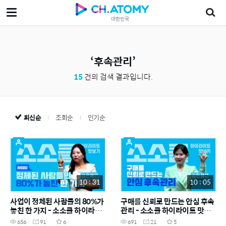
대한민국
후속관리
15
건의 검색 결과입니다.
최신순
조회순
인기순
10 : 31
10 : 05
사업이 정체된 사람들의 80%가
구매를 신뢰로 만드는 안심 후속
놓친 한 가지 - 소소클 하이라이
관리 - 소소클 하이라이트 맛보
트 맛보기
기
656
91
6
691
21
5