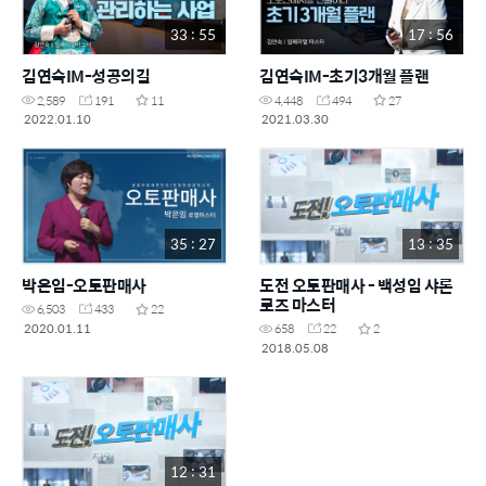
33 : 55
17 : 56
김연숙IM-성공의길
김연숙IM-초기3개월 플랜
2,589
191
11
4,448
494
27
2022.01.10
2021.03.30
35 : 27
13 : 35
박은임-오토판매사
도전 오토판매사 - 백성임 샤론
로즈 마스터
6,503
433
22
2020.01.11
658
22
2
2018.05.08
12 : 31