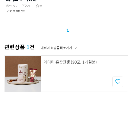
2,636
99
3
2019.08.23
1
관련상품
1
건
애터미 쇼핑몰 바로가기
애터미 홍삼진갱 (30포, 1개월분)