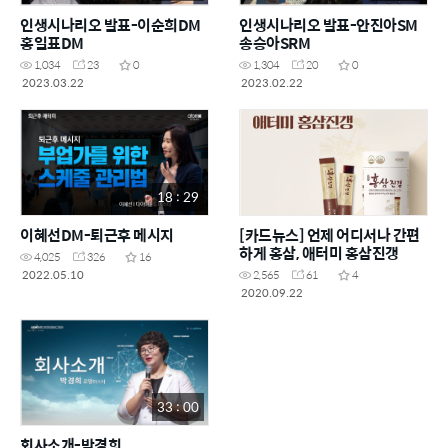
인생시나리오 발표-이순희DM
인생시나리오 발표-안진아SM
홍일표DM
송승아SRM
1,034
23
0
1,304
20
0
2023.03.22
2023.02.22
18 : 29
이혜선DM-퇴근후 메시지
[카드뉴스] 언제 어디서나 간편
하게 홍삼, 애터미 홍삼진갱
4,025
326
16
2022.05.10
2,565
61
4
2020.09.22
33 : 00
회사소개-박경희