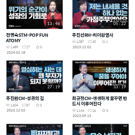
13 : 46
05 : 22
전명숙STM-POP FUN
주진선RM-리더환영사
ATOMY
1,087
40
1
2023.12.02
1,489
27
0
2024.02.18
27 : 19
33 : 19
주진완CM-성공의 길
최규정CM-생생하게 꿈꾸면 반
드시 이루어진다
1,604
87
5
2023.12.02
1,144
16
3
2023.09.15