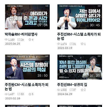
09 : 04
30 : 45
박하솜RM-리더환영사
주진선RM-시스템 소득자가 되
는 법
1,183
26
4
2025.06.25
1,674
31
1
2025.03.19
35 : 50
37 : 35
주진완CM-시스템 소득자가 되
주진선RM-성공의 길
는 법
1,000
37
2
2024.06.29
1,637
53
5
2025.02.18