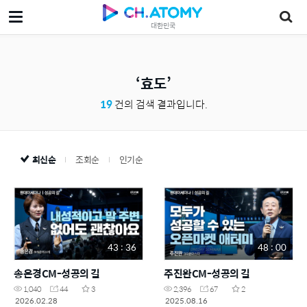
대한민국
효도
19
건의 검색 결과입니다.
최신순
조회순
인기순
43 : 36
48 : 00
송은경CM-성공의 길
주진완CM-성공의 길
1,040
44
3
2,396
67
2
2026.02.28
2025.08.16