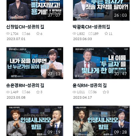
37 : 07
26 : 03
신정임CM-성공의 길
박광욱CM-성공의길
1,704
66
6
1,832
189
11
2023.07.01
2023.06.03
27 : 13
30 : 47
송은경RM-성공의 길
윤식RM-성공의 길
1,469
66
3
1,011
36
0
2023.05.08
2023.04.17
09 : 19
09 : 28