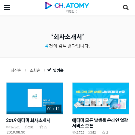
대한민국
회사소개서
4
건의 검색 결과입니다.
최신순
조회순
인기순
01 : 11
2019 애터미 회사소개서
애터미 모든 발행물 온라인 열람
서비스 오픈
16,261
281
22
2019.08.30
2,722
50
3