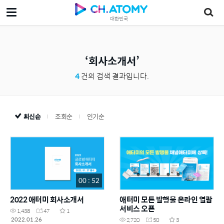
대한민국
회사소개서
4
건의 검색 결과입니다.
최신순
조회순
인기순
00 : 52
2022 애터미 회사소개서
애터미 모든 발행물 온라인 열람
서비스 오픈
1,438
47
1
2022.01.26
2,720
50
3