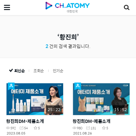
대한민국
황진희
2
건의 검색 결과입니다.
최신순
조회순
인기순
25 : 22
15 : 52
황진희DM-제품소개
황진희DM-제품소개
592
54
5
980
131
5
2023.08.05
2021.08.26