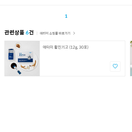
1
관련상품
6
건
애터미 쇼핑몰 바로가기
애터미 활진기고 (12g, 30포)