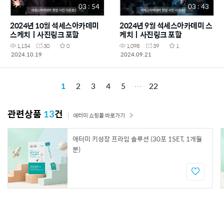
03 : 54
03 : 43
2024년 10월 석세스아카데미
2024년 9월 석세스아카데미 스
스케치ㅣ사진링크 포함
케치ㅣ사진링크 포함
1,134
30
0
1,098
39
1
2024.10.19
2024.09.21
1
2
3
4
5
22
관련상품
13
건
애터미 쇼핑몰 바로가기
애터미 키성장 프라임 솔루션 (30포 1SET, 1개월
분)