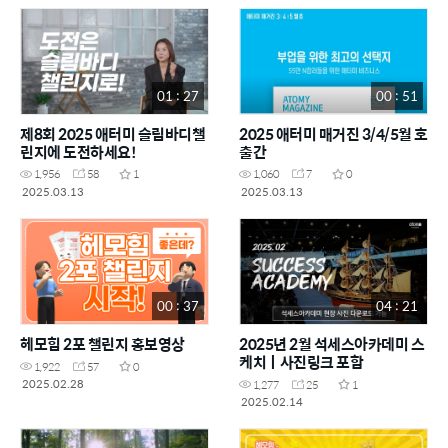
01 : 27
00 : 51
제8회 2025 애터미 슬림바디챌
2025 애터미 매거진 3/4/5월 호
린지에 도전하세요!
출간
1,956
58
1
1,060
7
0
2025.03.13
2025.03.13
00 : 37
04 : 21
헤모힘 2포 챌린지 홍보영상
2025년 2월 석세스아카데미 스
케치ㅣ사진링크 포함
1,922
57
0
2025.02.28
1,277
25
1
2025.02.14