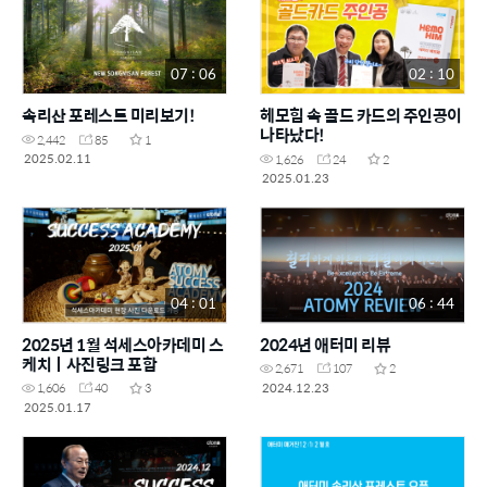
07 : 06
02 : 10
속리산 포레스트 미리보기!
헤모힘 속 골드 카드의 주인공이
나타났다!
2,442
85
1
2025.02.11
1,626
24
2
2025.01.23
04 : 01
06 : 44
2025년 1월 석세스아카데미 스
2024년 애터미 리뷰
케치ㅣ사진링크 포함
2,671
107
2
2024.12.23
1,606
40
3
2025.01.17