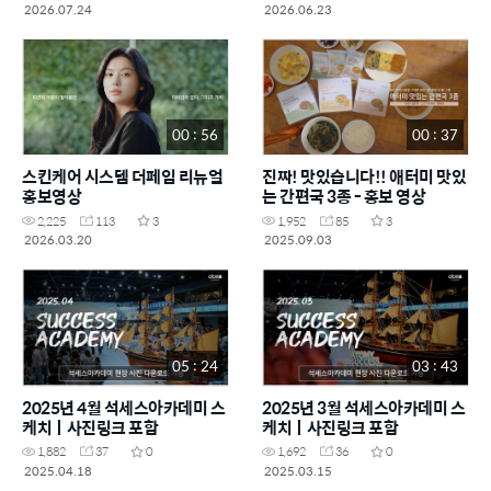
2026.07.24
2026.06.23
00 : 56
00 : 37
스킨케어 시스템 더페임 리뉴얼
진짜! 맛있습니다!! 애터미 맛있
홍보영상
는 간편국 3종 - 홍보 영상
2,225
113
3
1,952
85
3
2026.03.20
2025.09.03
05 : 24
03 : 43
2025년 4월 석세스아카데미 스
2025년 3월 석세스아카데미 스
케치ㅣ사진링크 포함
케치ㅣ사진링크 포함
1,882
37
0
1,692
36
0
2025.04.18
2025.03.15