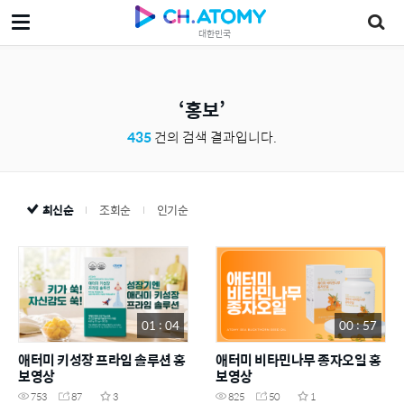
대한민국
홍보
435
건의 검색 결과입니다.
최신순
조회순
인기순
01 : 04
00 : 57
애터미 키성장 프라임 솔루션 홍
애터미 비타민나무 종자오일 홍
보영상
보영상
753
87
3
825
50
1