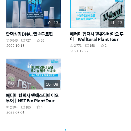
10 : 13
11 : 13
합력성장DNA_앱솔루트편
애터미 협력사 웰츄럴바이오 투
어ㅣWelltural Plant Tour
5,848
727
26
2022.10.18
2,773
158
2
2021.12.27
10 : 08
애터미 협력사 엔에스티바이오
투어ㅣNST Bio Plant Tour
2,594
185
4
2022.09.01
1