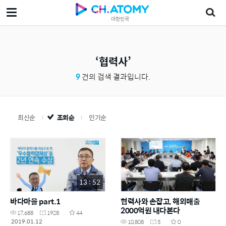
대한민국
협력사
9
건의 검색 결과입니다.
최신순
조회순
인기순
13 : 52
바다마을 part.1
협력사와 손잡고, 해외매출
2000억원 내다본다
17,688
1928
44
2019.01.12
10,808
5
0