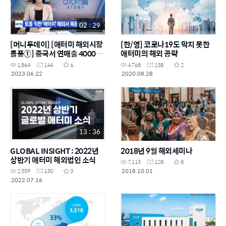
02 : 29
[머니투데이] [애터미 해외시장
[한/영] 코로나19도 막지 못한
돌풍①] 중국서 연매출 4000억
애터미의 해외 공략
돌파…中 R&D센터 '글로컬리
1,864
144
6
4,768
138
2
제이션' 핵심
2023.06.22
2020.08.28
13 : 36
GLOBAL INSIGHT : 2022년
2018년 9월 해외세미나
상반기 애터미 해외법인 소식
7,115
128
8
2018.10.01
2,559
130
3
2022.07.16