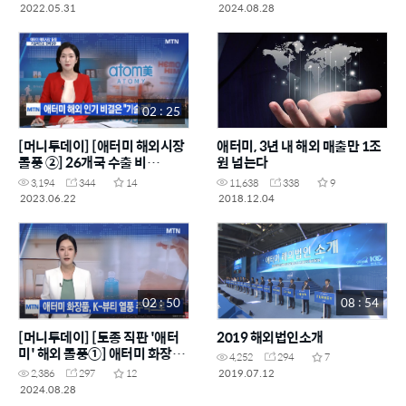
은?
2022.05.31
2024.08.28
02 : 25
[머니투데이] [애터미 해외시장
애터미, 3년 내 해외 매출만 1조
돌풍 ②] 26개국 수출 비
원 넘는다
결…"글로벌 기술 경쟁력"
3,194
344
14
11,638
338
9
2023.06.22
2018.12.04
02 : 50
08 : 54
[머니투데이] [토종 직판 '애터
2019 해외법인소개
미' 해외 돌풍①] 애터미 화장품,
4,252
294
7
K-뷰티 열풍 주역으로
2019.07.12
2,386
297
12
2024.08.28