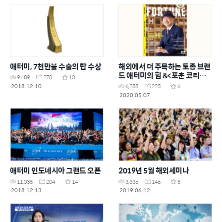
애터미, 7천만불 수출의 탑 수상
해외에서 더 주목하는 토종 브랜
드 애터미의 힘 &<포춘 코리아
9,489
270
10
&>
2018.12.10
6,288
225
6
2020.05.07
애터미 인도네시아 그랜드 오픈
2019년 5월 해외세미나
11,035
204
14
3,336
146
5
2018.12.13
2019.06.12