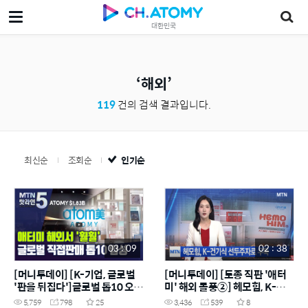
대한민국
해외
119
건의 검색 결과입니다.
최신순
조회순
인기순
03 : 09
02 : 38
[머니투데이] [K-기업, 글로벌
[머니투데이] [토종 직판 '애터
'판을 뒤집다']글로벌 톱10 오른
미' 해외 돌풍②] 헤모힘, K-건기
애터미, 해외시장서 '훨훨' 비결
식 선두주자로 우뚝
5,759
798
25
3,436
539
8