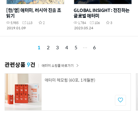
[한/영] 애터미, 러시아 진출 초
GLOBAL INSIGHT : 전진하는
읽기
글로벌 애터미
5,985
113
2
1,784
106
3
2019.01.09
2023.05.24
1
2
3
4
5
6
관련상품
9
건
애터미 쇼핑몰 바로가기
애터미 헤모힘 (60포, 1개월분)