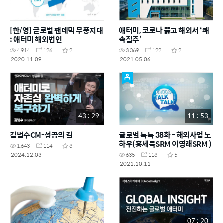
[한/영] 글로벌 팬데믹 무풍지대
애터미, 코로나 뚫고 해외서 ‘쾌
: 애터미 해외법인
속질주’
4,914
126
2
3,069
122
2
2020.11.09
2021.05.06
43 : 29
11 : 53
김범수CM-성공의 길
글로벌 톡톡 38화 - 해외사업 노
하우(홍세묵SRM 이영래SRM )
1,643
114
3
2024.12.03
635
113
5
2021.10.11
07 : 20