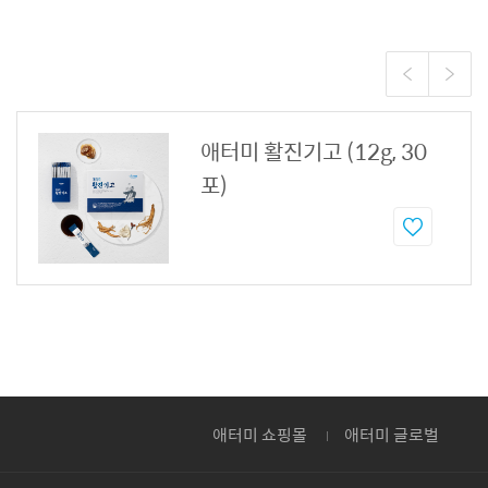
애터미 활진기고 (12g, 30
포)
애터미 쇼핑몰
애터미 글로벌