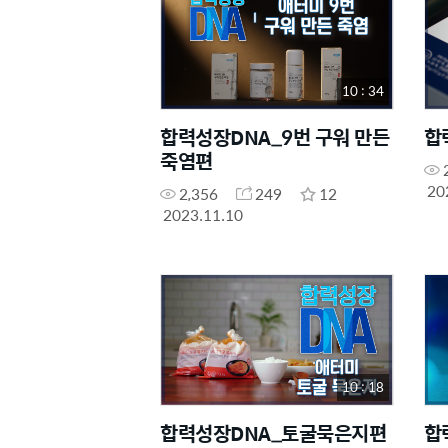
10 : 34
합력성장DNA_9번 구워 만든
합
죽염편
20
2,356
249
12
2023.11.10
10 : 18
합력성장DNA_토굴묵은지편
합