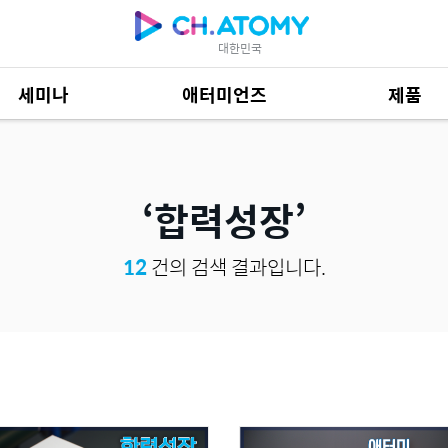
대한민국
세미나
애터미언즈
제품
제품 자료
685
합력성장
12
건의 검색 결과입니다.