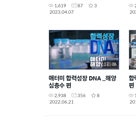
1,619
87
3
2023.04.07
20
13 : 06
애터미 합력성장 DNA _해양
합
심층수 편
편
2,938
356
8
2022.06.21
20