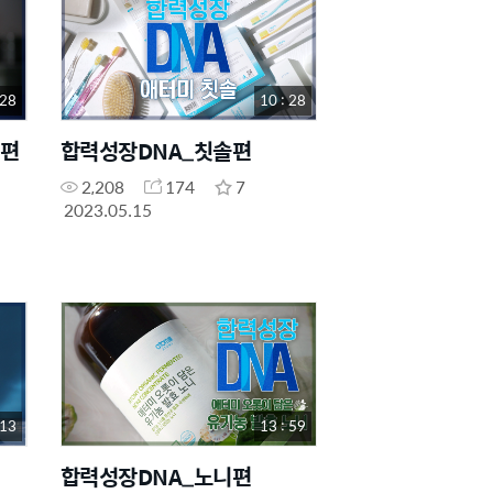
 28
10 : 28
장편
합력성장DNA_칫솔편
2,208
174
7
2023.05.15
 13
13 : 59
합력성장DNA_노니편