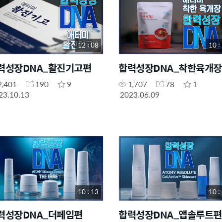
12 : 08
10 :
력성장DNA_활진기고편
합력성장DNA_착한육개
2,401
190
9
1,707
78
1
23.10.13
2023.06.09
10 : 13
10 :
력성장DNA_더페임편
합력성장DNA_앱솔루트편