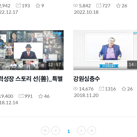
2,942
193
9
5,842
727
26
22.12.17
2022.10.18
12 : 57
14 :
력성장 스토리 선(善)_특별
강원심층수
14,676
1316
26
2018.11.20
19,400
991
46
18.12.14
1