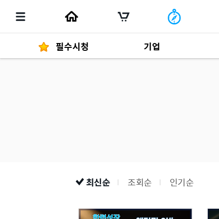
필수시청
기업
경영자 메세지
292
발행물
최신순
조회순
인기순