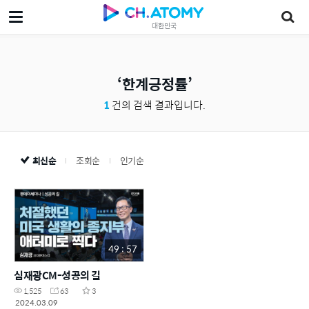
대한민국
한계긍정률
1
건의 검색 결과입니다.
최신순
조회순
인기순
49 : 57
심재광CM-성공의 길
1,525
63
3
2024.03.09