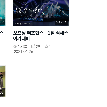
 30
03 : 46
스
오프닝 퍼포먼스 - 1월 석세스
아카데미
1,330
29
1
2021.01.26
 05
ㅣ