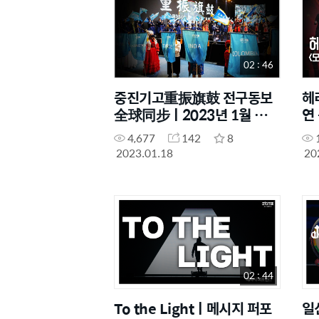
02 : 46
중진기고重振旗鼓 전구동보
헤
全球同步ㅣ2023년 1월 오프
연 
닝 퍼포먼스
To
4,677
142
8
2023.01.18
20
02 : 44
To the Lightㅣ메시지 퍼포
일