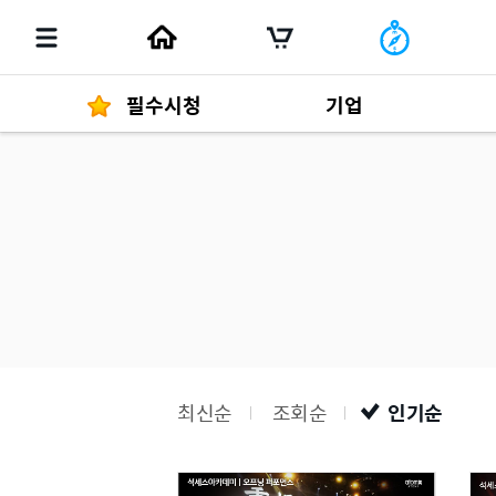
필수시청
기업
경영자 메세지
292
발행물
최신순
조회순
인기순