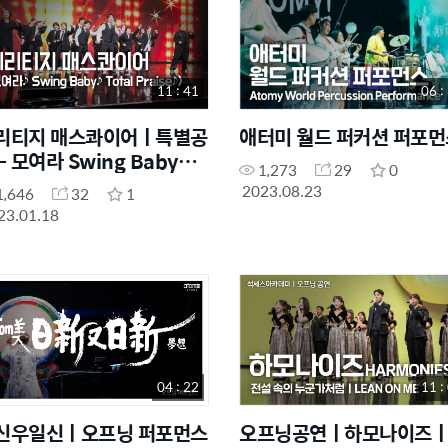
11 : 41
06 :
리티지 매스콰이어ㅣ특별공
애터미 월드 퍼커션 퍼포먼
- 모여라 Swing Baby
1,273
29
0
tal Praise
2023.08.23
1,646
32
1
23.01.18
04 : 22
11 :
신우일신ㅣ오프닝 퍼포먼스
오프닝공연ㅣ하모나이즈