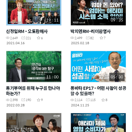
19 : 11
09 : 35
신정임RM - 오토판매사
박지연RM-리더환영사
2,649
221
6
2,499
82
7
2021.04.16
2025.02.18
11 : 00
05 : 30
동기부여를 위해 누구를 만나야
몽바타 EP17 - 어떤 사람이 성공
하는가?
할 수 있을까?
2,398
190
9
2,114
115
8
2022.03.28
2024.11.25