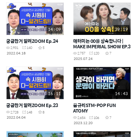
14 : 09
39 : 19
궁금한거 알려ZOOM Ep.24
애터미는 00을 상속합니다 |
MAKE IMPERIAL SHOW EP.3
2,931
140
5
2022.04.18
2,757
120
7
2025.07.24
16 : 11
14 : 43
궁금한거 알려ZOOM Ep.23
음규리STM-POP FUN
ATOMY
2,728
148
8
2022.04.04
2,654
106
7
2023.12.20