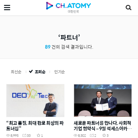
대한민국
파트너
89
건의 검색 결과입니다.
최신순
조회순
인기순
“최고 품질, 최대 판로 최상의 파
새로운 파트너를 만나다, 사회적
트너십”
기업 협약식 – 9월 석세스아카데
미
8,995
33
1
8,302
2
3