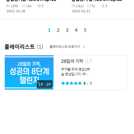
1,898
136
5
1,826
92
3
2021.10.18
2022.02.21
1
2
3
4
5
플레이리스트
(1)
플레이리스트 바로가기
28일의 기적
(17)
주차별 주제 영상&학
습 영상입니다. 매주
시청하시고 내용 요약
5
5
및 느낀점을 나눠보세
19 : 39
요. 1주차 주제영상
① 시대의 흐름, 미래
의 비즈니스 ② 초연
결 시대, 성공의 물결
애터미 1주차 학습영
상 ① 제품으로 승부
하고, 지맘의 법칙으
로 전개하라 ② 백백
백 성공의 키워드 “적
어라” 2주차 주제영