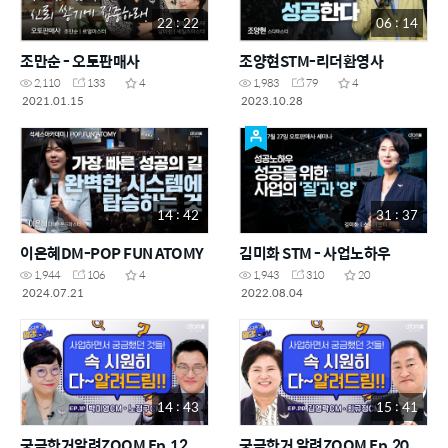
22 : 22
06 : 14
조만순 - 오토판매사
조양현STM-리더환영사
2,110
133
4
1,983
79
4
2021.01.15
2023.10.28
14 : 42
31 : 37
이은혜DM-POP FUN ATOMY
김미화 STM - 사업노하우
1,944
106
4
1,943
310
20
2024.07.21
2022.08.04
14 : 43
15 : 41
궁금한거알려ZOOM Ep.12
궁금한거 알려ZOOM Ep.20