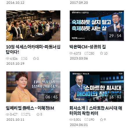
2016.10.12
2017.09.20
29 : 54
10월 석세스아카데미-파트너십
박은택CM-성공의 길
답이다!
4,073
250
10
2023.03.06
4,506
0
0
2015.10.19
06 : 45
16 : 43
임페리얼 클래스 - 이혜정IM
회사소개ㅣ스마트한 AI시대 애
터미의 착한 리더
3,427
271
5
2021.10.11
3,301
190
9
2024.06.01