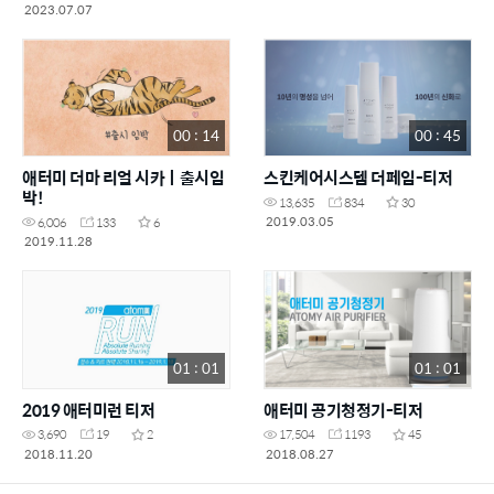
2023.07.07
00 : 14
00 : 45
애터미 더마 리얼 시카ㅣ출시임
스킨케어시스템 더페임-티저
박!
13,635
834
30
2019.03.05
6,006
133
6
2019.11.28
01 : 01
01 : 01
2019 애터미런 티저
애터미 공기청정기-티저
3,690
19
2
17,504
1193
45
2018.11.20
2018.08.27