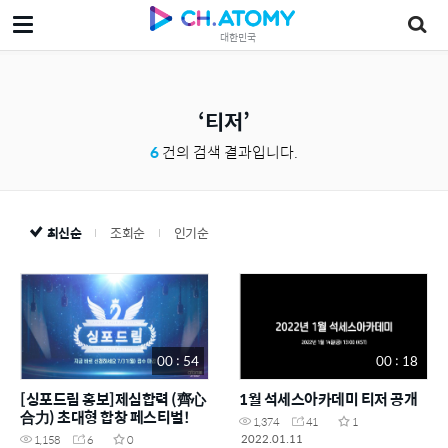
대한민국
티저
6
건의 검색 결과입니다.
최신순
조회순
인기순
00 : 54
00 : 18
[싱포드림 홍보]제심합력 (齊心
1월 석세스아카데미 티저 공개
合力) 초대형 합창 페스티벌!
1,374
41
1
2022.01.11
1,158
6
0