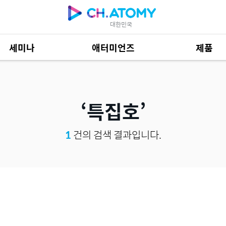
대한민국
세미나
애터미언즈
제품
제품 자료
685
특집호
1
건의 검색 결과입니다.