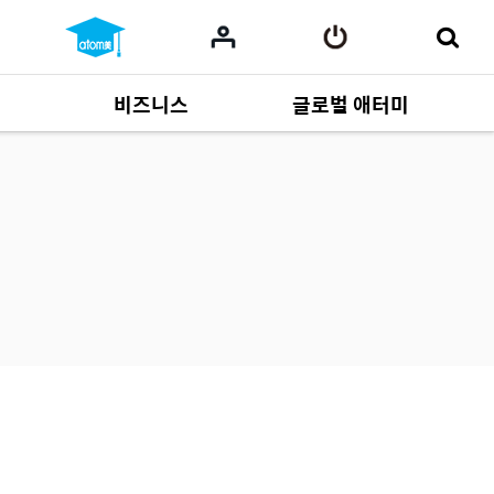
비즈니스
글로벌 애터미
사업 자료
165
Multi-language
551