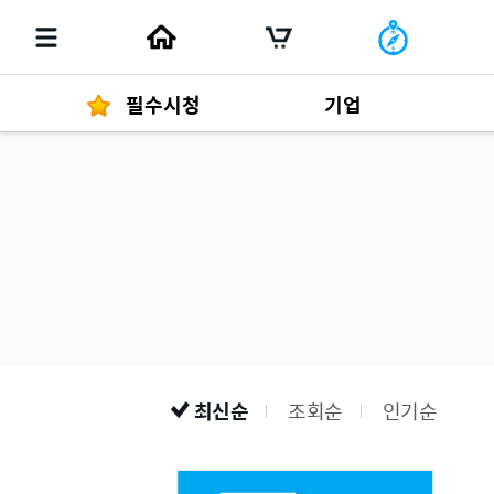
필수시청
기업
경영자 메세지
292
발행물
최신순
조회순
인기순