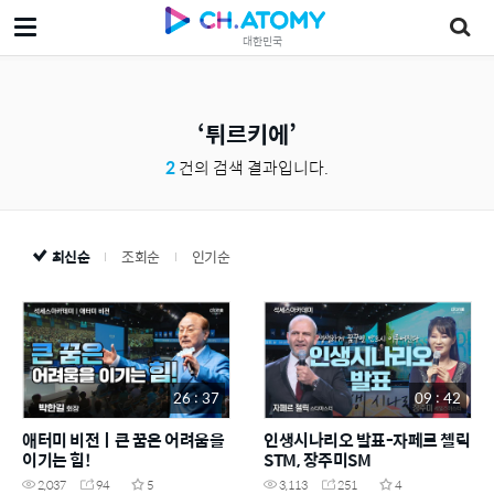
대한민국
튀르키에
2
건의 검색 결과입니다.
최신순
조회순
인기순
26 : 37
09 : 42
애터미 비전ㅣ큰 꿈은 어려움을
인생시나리오 발표-자페르 첼릭
이기는 힘!
STM, 장주미SM
2,037
94
5
3,113
251
4