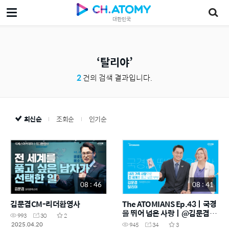
대한민국
탈리야
2
건의 검색 결과입니다.
최신순
조회순
인기순
08 : 46
08 : 41
김문겸CM-리더환영사
The ATOMIANS Ep.43ㅣ국경
을 뛰어 넘은 사랑ㅣ@김문겸・
993
30
2
탈리야CM
2025.04.20
945
34
3