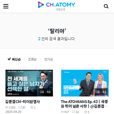
대한민국
탈리야
2
건의 검색 결과입니다.
최신순
조회순
인기순
08 : 46
08 : 41
김문겸CM-리더환영사
The ATOMIANS Ep.43ㅣ국경
을 뛰어 넘은 사랑ㅣ@김문겸・
1,000
30
2
탈리야CM
2025.04.20
947
34
3