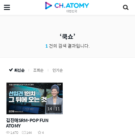
대한민국
쿡쇼
1
건의 검색 결과입니다.
최신순
조회순
인기순
14 : 11
김진애SRM-POP FUN
ATOMY
1,670
144
4