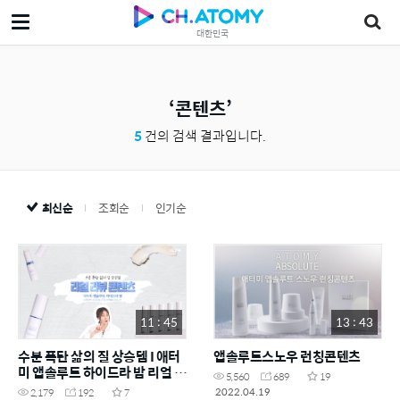
대한민국
콘텐츠
5
건의 검색 결과입니다.
최신순
조회순
인기순
11 : 45
13 : 43
수분 폭탄 삶의 질 상승템 I 애터
앱솔루트스노우 런칭콘텐츠
미 앱솔루트 하이드라 밤 리얼 리
5,560
689
19
뷰 콘텐츠
2022.04.19
2,179
192
7