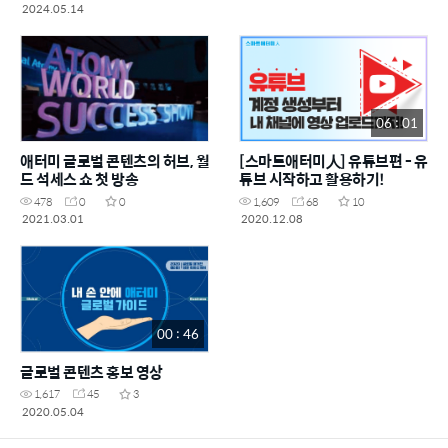
2024.05.14
06 : 01
애터미 글로벌 콘텐츠의 허브, 월
[스마트애터미人] 유튜브편 - 유
드 석세스 쇼 첫 방송
튜브 시작하고 활용하기!
478
0
0
1,609
68
10
2021.03.01
2020.12.08
00 : 46
글로벌 콘텐츠 홍보 영상
1,617
45
3
2020.05.04