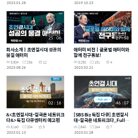
2023.01.28
2019.10.23
25 : 06
27 : 58
회사소개ㅣ초연결시대 성공의
애터미 비전ㅣ글로벌 애터미와
물결 애터미
함께 전구동보!
3,304
256
12
3,250
151
4
2023.08.26
2023.02.21
02 : 16
46 : 07
&<초연결시대-결국은 네트워크
[SBS Biz 특집 다큐] 초연결시
다&> 특집 다큐멘터리 예고편
대-결국은 네트워크다_Full
ver
3,160
204
5
2,840
264
7
2023.01.13
2023.01.28