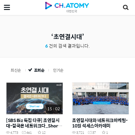
대한민국
초연결시대
6
건의 검색 결과입니다.
최신순
조회순
인기순
15 : 02
[SBS Biz 특집 다큐] 초연결시
초연결시대와 네트워크마케팅-
대-결국은 네트워크다_Short
10월 석세스아카데미
ver
4,773
461
12
3,721
37
1