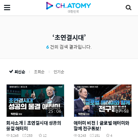
대한민국
초연결시대
6
건의 검색 결과입니다.
최신순
조회순
인기순
25 : 06
27 : 58
회사소개ㅣ초연결시대 성공의
애터미 비전ㅣ글로벌 애터미와
물결 애터미
함께 전구동보!
3,265
253
12
3,243
151
4