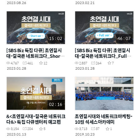
2023.08.26
2023.02.21
15 : 02
46 : 07
[SBS Biz 특집 다큐] 초연결시
[SBS Biz 특집 다큐] 초연결시
대-결국은 네트워크다_Short
대-결국은 네트워크다_Full
ver
ver
4,767
461
12
2,837
264
7
2023.01.28
2023.01.28
02 : 16
&<초연결시대-결국은 네트워크
초연결시대와 네트워크마케팅-
다&> 특집 다큐멘터리 예고편
10월 석세스아카데미
3,154
204
5
3,713
37
1
2023.01.13
2019.10.23