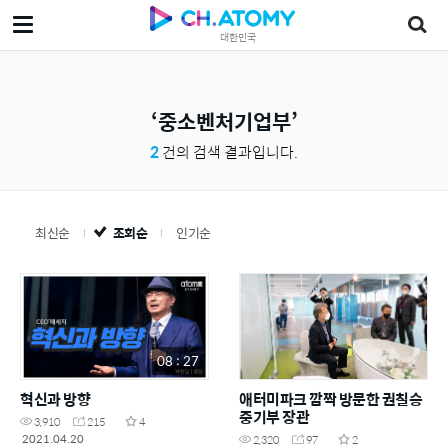
대한민국
중소벤처기업부
2
건의 검색 결과입니다.
최신순
조회순
인기순
08 : 27
혁신과 방향
애터미파크 깜짝 방문한 권칠승
중기부 장관
3,910
215
4
2021.04.20
2,320
97
2