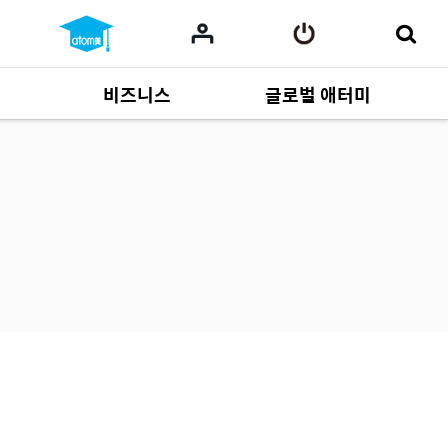
비즈니스
글로벌 애터미
사업 자료
165
Multi-language
551