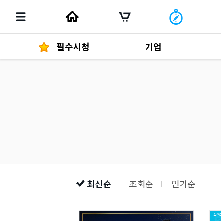
필수시청
기업
경영자 메세지
292
발행물
최신순
조회순
인기순