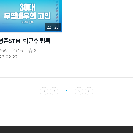
22 : 27
형준STM-퇴근후 팁톡
756
15
2
23.02.22
1