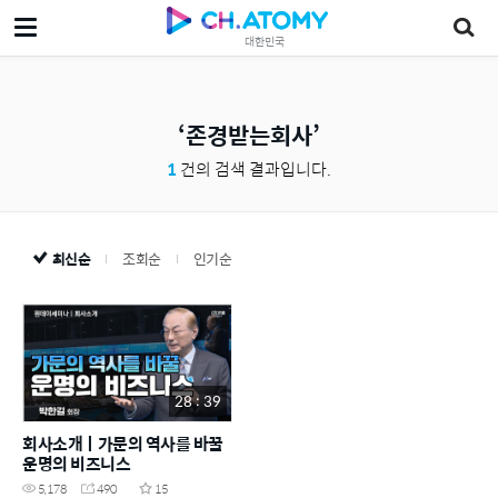
대한민국
존경받는회사
1
건의 검색 결과입니다.
최신순
조회순
인기순
28 : 39
회사소개ㅣ가문의 역사를 바꿀
운명의 비즈니스
5,178
490
15