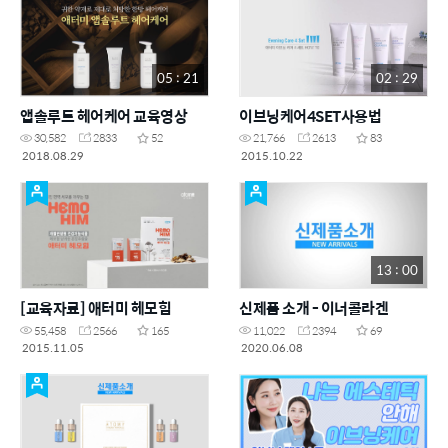
05 : 21
02 : 29
앱솔루트 헤어케어 교육영상
이브닝케어4SET사용법
30,582
2833
52
21,766
2613
83
2018.08.29
2015.10.22
13 : 00
[교육자료] 애터미 헤모힘
신제품 소개 - 이너콜라겐
55,458
2566
165
11,022
2394
69
2015.11.05
2020.06.08