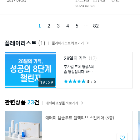
2017.09.01
11,898
1708
62
2023.06.28
1
2
3
4
5
82
플레이리스트
(1)
플레이리스트 바로가기
28일의 기적
(17)
주차별 주제 영상&학
습 영상입니다. 매주
시청하시고 내용 요약
5
5
및 느낀점을 나눠보세
19 : 39
요. 1주차 주제영상
① 시대의 흐름, 미래
의 비즈니스 ② 초연
관련상품
23
건
결 시대, 성공의 물결
애터미 쇼핑몰 바로가기
애터미 1주차 학습영
상 ① 제품으로 승부
하고, 지맘의 법칙으
애터미 앱솔루트 셀랙티브 스킨케어 (6종)
로 전개하라 ② 백백
백 성공의 키워드 “적
어라” 2주차 주제영
상 ① 제품 감동이 세