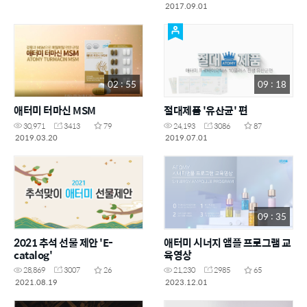
2017.09.01
02 : 55
09 : 18
애터미 터마신 MSM
절대제품 '유산균' 편
30,971
3413
79
24,193
3086
87
2019.03.20
2019.07.01
09 : 35
2021 추석 선물 제안 'E-
애터미 시너지 앰플 프로그램 교
catalog'
육영상
28,869
3007
26
21,230
2985
65
2021.08.19
2023.12.01