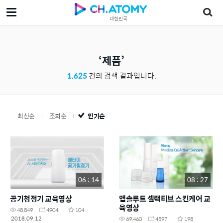
대한민국
제품
1,625
건의 검색 결과입니다.
최신순
조회순
인기순
06 : 14
08 : 27
공기청정기 교육영상
앱솔루트 셀랙티브 스킨케어 교
육영상
48,849
4904
104
2018.09.12
69,460
4597
198