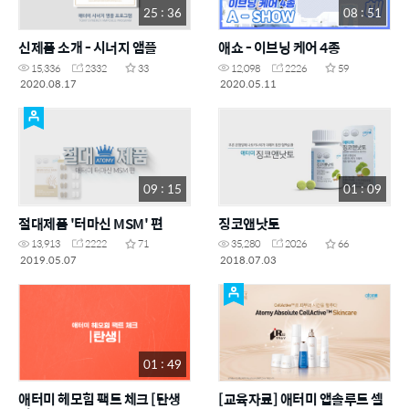
25 : 36
08 : 51
신제품 소개 - 시너지 앰플
애쇼 - 이브닝 케어 4종
15,336
2332
33
12,098
2226
59
2020.08.17
2020.05.11
09 : 15
01 : 09
절대제품 '터마신 MSM' 편
징코앤낫토
13,913
2222
71
35,280
2026
66
2019.05.07
2018.07.03
01 : 49
애터미 헤모힘 팩트 체크 [탄생
[교육자료] 애터미 앱솔루트 셀