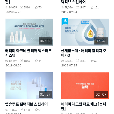
편]
랙티브 스킨케어
14,639
2016
73
59,036
1967
181
2023.06.28
2017.09.04
06 : 09
09 : 46
애터미 아크네 클리어 엑스퍼트
신제품소개 - 애터미 알티지 오
시스템
메가3
12,469
1866
44
10,381
1841
62
2019.08.20
2022.07.25
01 : 57
02 : 07
앱솔루트 셀랙티브 스킨케어
애터미 헤모힘 팩트 체크 [능력
편]
31,076
1733
91