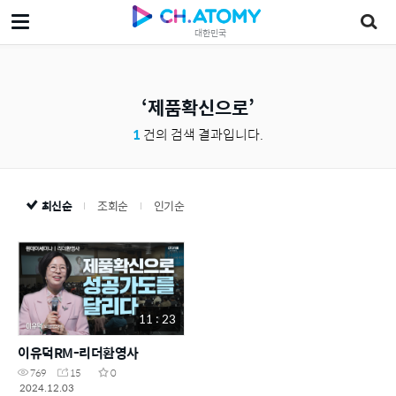
대한민국
제품확신으로
1
건의 검색 결과입니다.
최신순
조회순
인기순
11 : 23
이유덕RM-리더환영사
769
15
0
2024.12.03