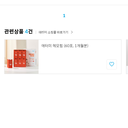
1
관련상품
4
건
애터미 쇼핑몰 바로가기
애터미 헤모힘 (60포, 1개월분)