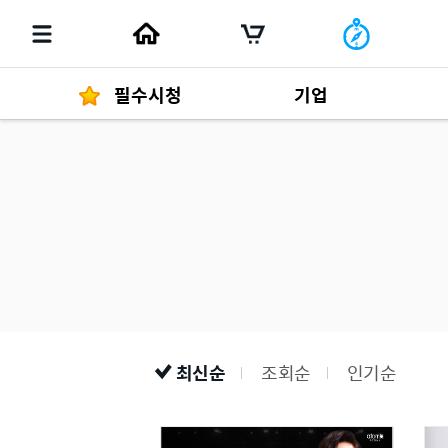
필수시청
기업
경영자 메세지
292
발행물
최신순
조회순
인기순