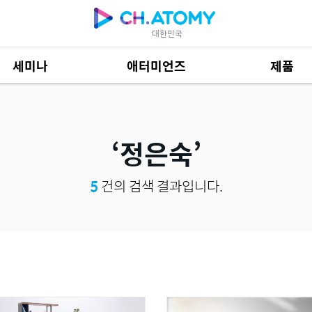
대한민국
세미나
애터미언즈
제품
제품 자료
685
정은숙
5
건의 검색 결과입니다.