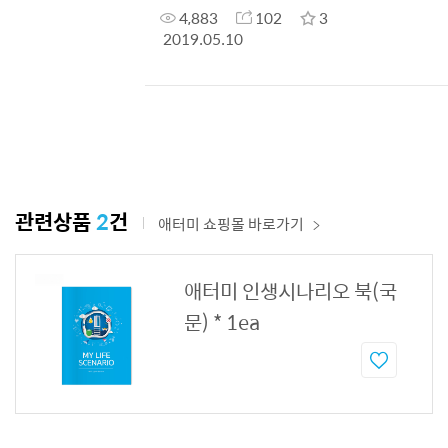
4,883
102
3
2019.05.10
관련상품
2
건
애터미 쇼핑몰 바로가기
애터미 인생시나리오 북(국
문) * 1ea