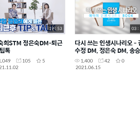
19 : 53
03 :
숙희STM 정은숙DM-퇴근
다시 쓰는 인생시나리오 - 
 팁톡
수정 DM, 정은숙 DM, 송
DM
1,049
105
5
1,400
42
0
21.11.02
2021.06.15