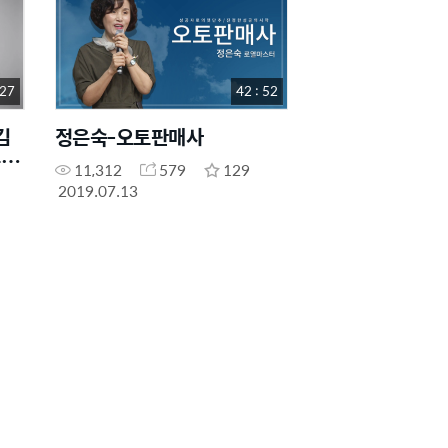
 27
42 : 52
김
정은숙-오토판매사
승아
11,312
579
129
2019.07.13