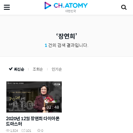
대한민국
장연희
1
건의 검색 결과입니다.
최신순
조회순
인기순
02 : 48
2020년 12월 장연희 다이아몬
드마스터
1,324
101
0