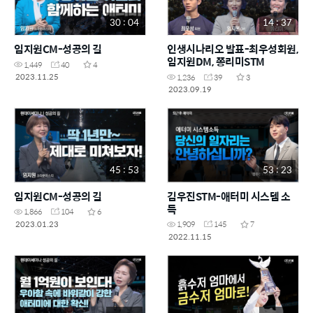
30 : 04
14 : 37
임지원CM-성공의 길
인생시나리오 발표-최우성회원,
임지원DM, 쫑리미STM
1,449
40
4
2023.11.25
1,236
39
3
2023.09.19
45 : 53
53 : 23
임지원CM-성공의 길
김우진STM-애터미 시스템 소
득
1,866
104
6
2023.01.23
1,909
145
7
2022.11.15