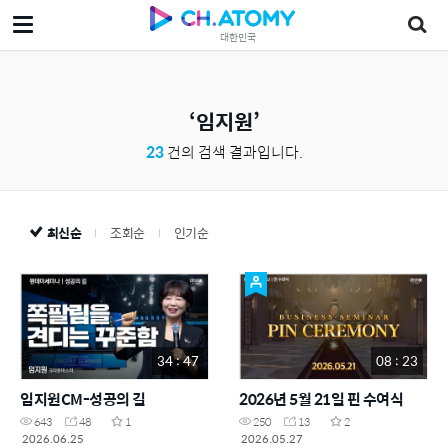
대한민국
임지원
23
건의 검색 결과입니다.
최신순
조회순
인기순
34 : 47
08 : 23
임지원CM-성공의 길
2026년 5월 21일 핀 수여식
643
48
1
250
13
2
2026.06.25
2026.05.27