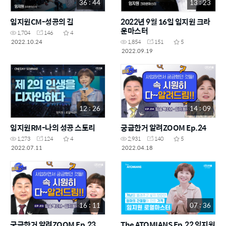
36 : 44
13 : 23
임지원CM-성공의 길
2022년 9월 16일 임지원 크라
운마스터
1,704
146
4
2022.10.24
1,854
151
5
2022.09.19
12 : 26
14 : 09
임지원RM-나의 성공 스토리
궁금한거 알려ZOOM Ep.24
1,273
124
4
2,931
140
5
2022.07.11
2022.04.18
16 : 11
07 : 36
궁금한거 알려ZOOM Ep.23
The ATOMIANS Ep.22 임지원