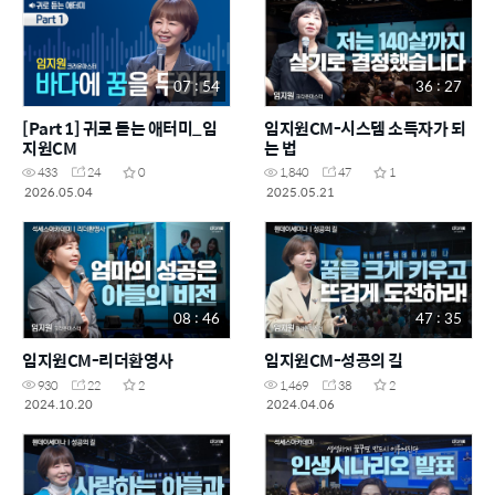
07 : 54
36 : 27
[Part 1] 귀로 듣는 애터미_임
임지원CM-시스템 소득자가 되
지원CM
는 법
433
24
0
1,840
47
1
2026.05.04
2025.05.21
08 : 46
47 : 35
임지원CM-리더환영사
임지원CM-성공의 길
930
22
2
1,469
38
2
2024.10.20
2024.04.06