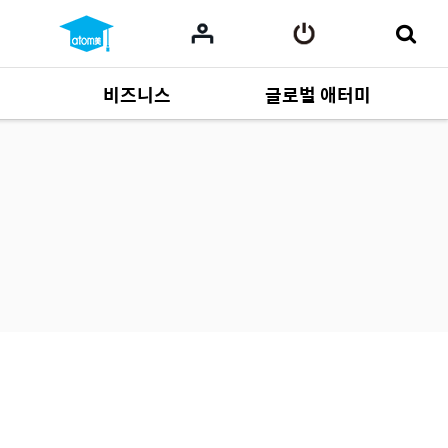
비즈니스
글로벌 애터미
사업 자료
165
Multi-language
551