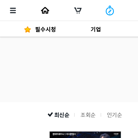
필수시청
기업
경영자 메세지
292
발행물
최신순
조회순
인기순