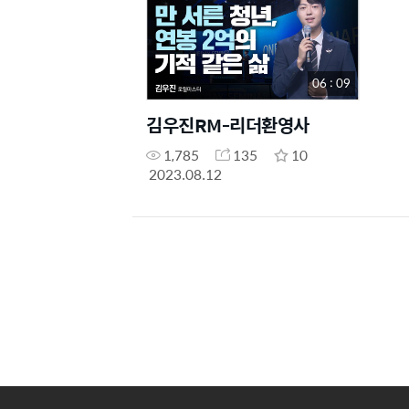
06 : 09
김우진RM-리더환영사
1,785
135
10
2023.08.12