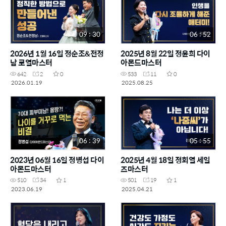
09 : 30
06 : 52
2026년 1월 16일 정순조&전정
2025년 8월 22일 정윤희 다이
남 로열마스터
아몬드마스터
642
2
0
533
11
0
2026.01.19
2025.08.25
06 : 39
05 : 55
2023년 06월 16일 정병섭 다이
2025년 4월 18일 정회열 세일
아몬드마스터
즈마스터
510
34
1
501
19
1
2023.06.19
2025.04.21