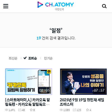
대한민국
일정
19
건의 검색 결과입니다.
최신순
조회순
인기순
02 : 05
07 : 57
[스마트애터미人] 카카오톡 알
2025년 9월 19일 정민재 세일
림톡편 - 카카오톡 알림톡으로
즈마스터
애터미 최신정보 받아보기!
1,691
48
8
1,085
125
4