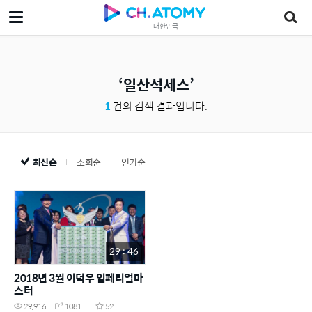
대한민국
일산석세스
1
건의 검색 결과입니다.
최신순
조회순
인기순
29 : 46
2018년 3월 이덕우 임페리얼마
스터
29,916
1081
52