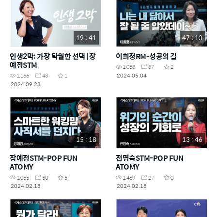
19 : 41
47 : 13
인생2막: 가장 탁월한 선택 | 장
이희정RM-성공의 길
예정STM
1,053
37
2
2024.05.04
1,166
43
1
2024.09.23
15 : 18
13 : 46
장예정STM-POP FUN
전명숙STM-POP FUN
ATOMY
ATOMY
1,065
50
5
1,489
27
0
2024.02.18
2024.02.18