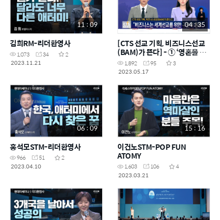
11 : 09
04 : 35
김희RM-리더환영사
[CTS 선교 기획, 비즈니스선교
(BAM)가 뜬다] - ① ‘영혼을 살
1,073
34
2
리는 기업, 복음사경회로 생명을
2023.11.21
1,892
95
3
전한다’ 애터미
2023.05.17
06 : 09
15 : 16
홍석모STM-리더환영사
이건노STM-POP FUN
ATOMY
966
51
2
2023.04.10
1,603
106
4
2023.03.21