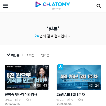
대한민국
일본
24
건의 검색 결과입니다.
최신순
조회순
인기순
08 : 43
43 : 24
전명숙RM-리더환영사
26년 ABI 5월 1주차
565
34
4
717
73
3
2026.06.25
2026.05.05