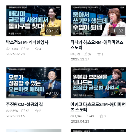
08 : 18
11 : 32
박소정STM-리더환영사
타나카 하츠요RM-애터미언즈
스토리
1,033
33
4
2026.02.28
873
39
1
2025.12.17
48 : 00
07 : 31
주진완CM-성공의 길
아키코 타츠모토STM-애터미언
즈 스토리
2,396
67
2
2025.08.16
1,342
43
3
2025.04.23