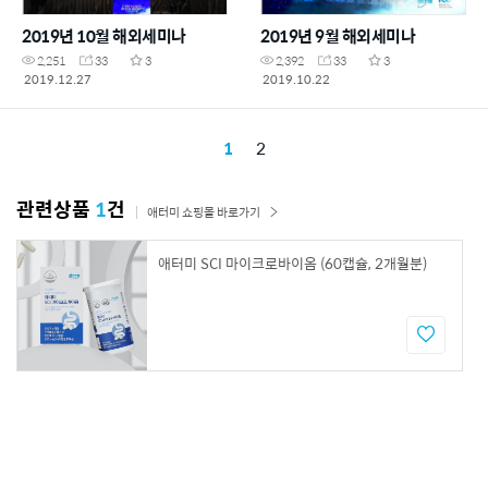
2019년 10월 해외세미나
2019년 9월 해외세미나
2,251
33
3
2,392
33
3
2019.12.27
2019.10.22
1
2
관련상품
1
건
애터미 쇼핑몰 바로가기
애터미 SCI 마이크로바이옴 (60캡슐, 2개월분)