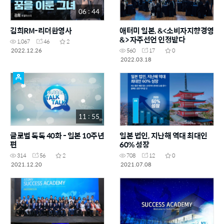
06 : 44
김희RM-리더환영사
애터미 일본, &<소비자지향경영
&> 자주선언 인정받다
1,067
46
2
2022.12.26
560
17
0
2022.03.18
11 : 55
글로벌 톡톡 40화 - 일본 10주년
일본 법인, 지난해 역대 최대인
편
60% 성장
314
56
2
708
12
0
2021.12.20
2021.07.08