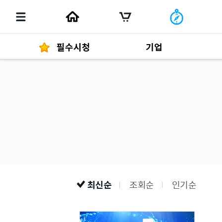
필수시청
기업
경영자 메세지
292
발행물
최신순
조회순
인기순