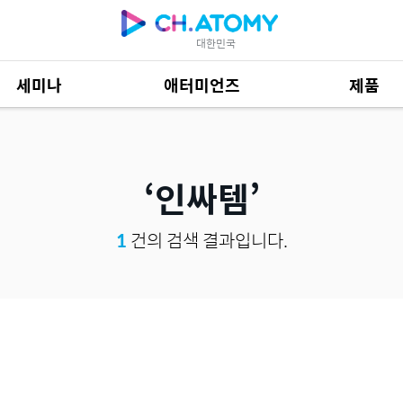
대한민국
세미나
애터미언즈
제품
제품 자료
685
인싸템
1
건의 검색 결과입니다.