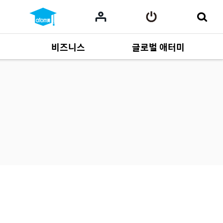
비즈니스
글로벌 애터미
사업 자료
165
Multi-language
551